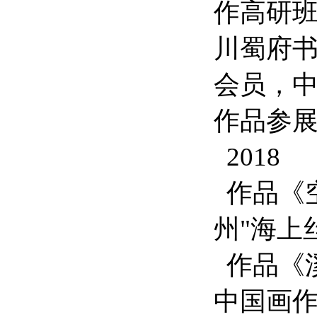
作高研
川蜀府
会员，
作品参
2018
作品《
州"海上
作品《
中国画