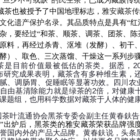
“旦夕不可或缺”的民生茶，
已成为藏族传
藏茶也被授予了中国地理标志，
雅安藏茶传
文化遗产保护名录。
其品质特点是具有“红
杂，要经过“和茶、顺茶、调茶、团茶、陈
原料，再经过杀青、沤堆（发酵）、初干
酵）、取色、三次蒸馏、干燥这一系列步
2
茶是目前价值最被低估的茶类。据悉，
布研究成果表明，藏茶含有多种维生素，
腻、调肠胃、促睡眠等显著功效。四川农
2
自由基清除能力就是绿茶的
倍，对健康
课题组，也用科学数据对藏茶于人体的健
国茶叶流通协会黑茶专委会副主任黄春鈇告
”出炉后，黑茶类的雅安藏茶荣获品牌强
誉国内外的产品大品牌。黄春鈇说，头条