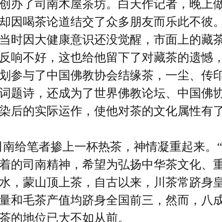
创办了司南木屋茶坊。白天作记者，晚上
却因喝茶论道结交了众多朋友而乐此不彼
当时因大健康意识还没觉醒，市面上的藏
反响不好，这也给他留下了对藏茶的遗憾
划参与了中国佛教协会结缘茶，一尘、传
词题诗，还成为了世界佛教论坛、中国佛
染后的实际运作，使他对茶的文化属性有
司南给笔者掺上一杯热茶，神情凝重起来。
着的司南精神，希望为弘扬中华茶文化、重
水，蒙山顶上茶，自古以来，川茶常跻身
量和毛茶产值均跻身全国前三，然而，八
茶的地位已大不如从前。