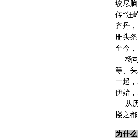
绞尽脑
传“汪
齐丹，
册头条
至今，
杨
等、头
一起，
伊始，
从
楼之都
为什么