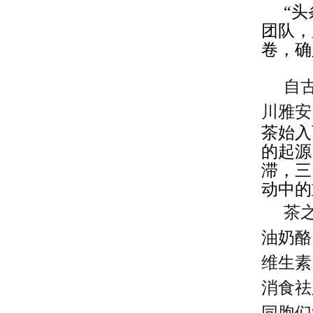
“
团队，
卷，确
自
川雅安
茶始入
的起源
滞，三
动中的
茶
油奶酪
维生素
消食祛