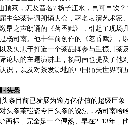
山顶茶，怎及昔名? 扬子江水，岂可再饮？”
届中华茶诗词朗诵大会，著名表演艺术家
激昂之声朗诵的《茗香赋》，引起了现场
是杨司南。他十年前创作的《茗香赋》，
以及矢志于打造一个茶品牌参与重振川茶
际论坛的主题演讲上，杨司南也提及了他对
认识，以及对茶发源地的中国痛失世界前
叫头条
日头条目前已发展为逾万亿估值的超级巨象
对头条茶碰瓷今日头条的说法，杨司南哈
条”商标，完全是一个偶然。早在2013年