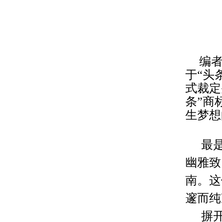
编
于“头
式裁定
条”商
生梦想
最
幽雅致
南。这
邃而纯
摒