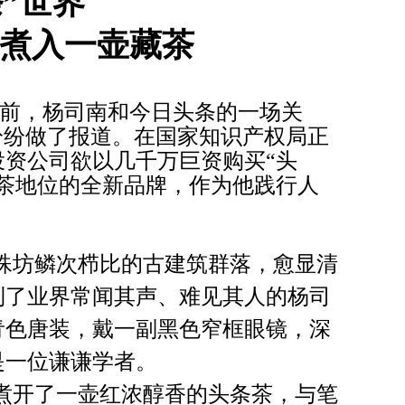
”世界
煮入一壶藏茶
年前，杨司南和今日头条的一场关
纷纷做了报道。在国家知识产权局正
资公司欲以几千万巨资购买“头
茶地位的全新品牌，作为他践行人
殊坊鳞次栉比的古建筑群落，愈显清
到了业界常闻其声、难见其人的杨司
青色唐装，戴一副黑色窄框眼镜，深
是一位谦谦学者。
煮开了一壶红浓醇香的头条茶，与笔