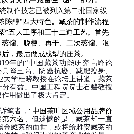
统饮食文化中最富生气的一部分。
统制作技艺已被列入第二批国家级
浓陈醇”四大特色。藏茶的制作流程
茶”五大工序和三十二道工艺。首先
、蒸馏、脱梗、再干、二次蒸馏、沤
骤后，最后做成成型的庄茶。
019
年的“中国藏茶功能研究高峰论
还具降三高、防癌抗癌、减肥瘦身、
业大学杜晓教授在论坛上讲道，藏茶
十分有益。中国工程院院士石碧教授
康作用做出了极大肯定。
诉笔者，
“中国茶叶区域公用品牌价
度第六名。
但遗憾的是，藏茶却一直
黑金藏茶的面世，或将给雅安藏茶的