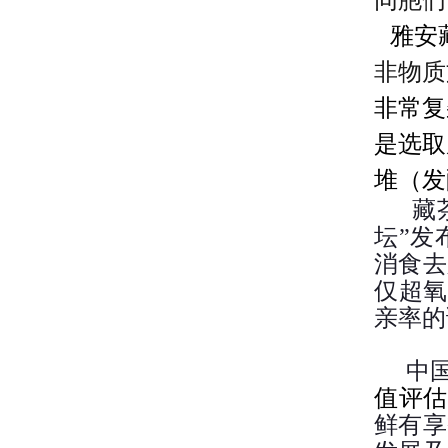
同胞们
雅安
非物质
非常复
是选取
堆（发
藏
坛”发
消食去
仅超氧
亲率的
中
值评估
鲜有享