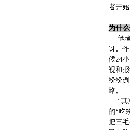
者开始
为什么
笔
讶。作
候24
视和报
纷纷倒
路。
“
的“吃
把三毛