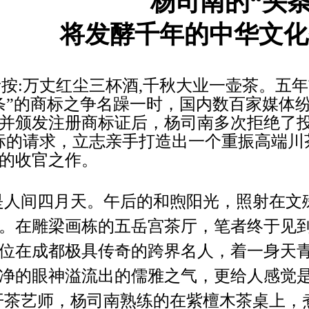
杨司南的“头条
将发酵千年的中华文化
者按:万丈红尘三杯酒,千秋大业一壶茶。五
条”的商标之争名躁一时，国内数百家媒体
并颁发注册商标证后，杨司南多次拒绝了投
标的请求，立志亲手打造出一个重振高端川
的收官之作。
是人间四月天。午后的和煦阳光，照射在文
。在雕梁画栋的五岳宫茶厅，笔者终于见
位在成都极具传奇的跨界名人，着一身天
净的眼神溢流出的儒雅之气，更给人感觉
开茶艺师，杨司南熟练的在紫檀木茶桌上，