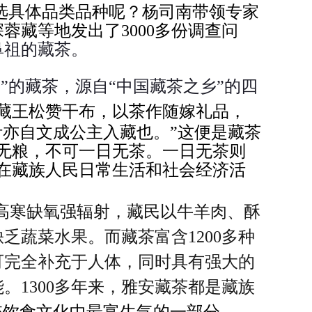
选具体品类品种呢？杨司南带领专家
蓉藏等地发出了3000多份调查问
鼻祖的藏茶。
”的藏茶，源自“中国藏茶之乡”的四
藏王松赞干布，以茶作随嫁礼品，
叶亦自文成公主入藏也。”这便是藏茶
无粮，不可一日无茶。一日无茶则
在藏族人民日常生活和社会经济活
高寒缺氧强辐射，藏民以
牛羊肉、酥
缺乏蔬菜水果
。而藏
茶富含1200多种
可完全补充于人体，同时具有强大的
。1300多年来，雅安藏茶都是藏族