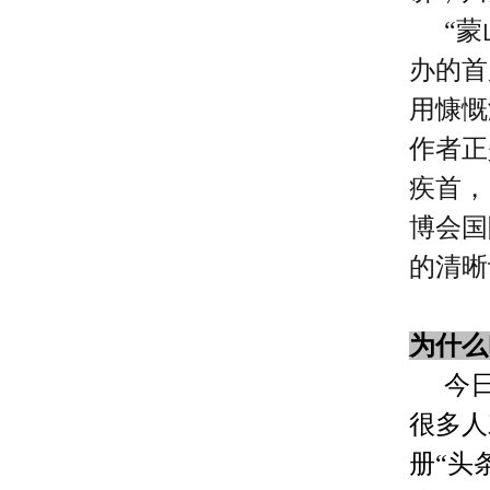
“蒙
办的首
用慷慨
作者正
疾首，
博会国
的清晰
为什么
今
很多人
册“头