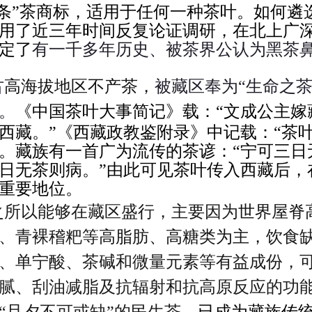
头条”茶商标，适用于任何一种茶叶。如何遴
用了近三年时间反复论证调研，在北上广深
定了
有一千多年历史、被茶界公认为黑茶
古
高海拔地区不产茶，
被藏区奉为“生命之茶
。
《中国茶叶大事简记》载：“文成公主嫁
西藏。”《西藏政教鉴附录》中记载：“茶
。藏族有一首广为流传的茶谚：“宁可三日
日无茶则病。”由此可见茶叶传入西藏后，
重要地位。
之所以能够在藏区盛行，主要因为
世界屋脊
、青裸稽粑等
高脂肪、高糖类为主，
饮食
、单宁酸、茶碱和微量元素等有益成份，
腻、刮油减脂及抗辐射和抗高原反应的功能