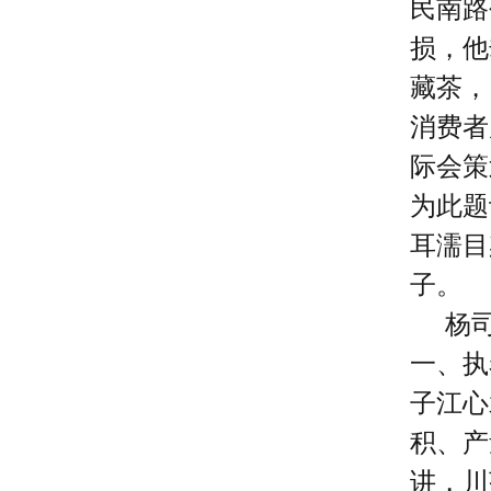
民南路
损，他
藏茶，
消费者
际会策
为此题
耳濡目
子。
杨
一、执
子江心
积、产
讲，川